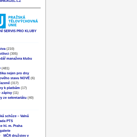
WW.AGEL.CZ
Í SERVIS PRO KLUBY
stva
(210)
tlivci
(305)
ndář manažera klubu
y
(481)
ika nejen pro dny
ového stavu NOVÉ
(6)
řazené
(317)
ny k platbám
(17)
 zápisy
(11)
y ze sekretariátu
(40)
ká schůze – Valná
ada PTS
e hl. m. Praha
galerie
MČR družstev v