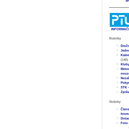
W
INFORMAČN
Rubriky
Druž
Jedno
Kale
(140)
Klub
Metod
nouz
Neza
Poky
STK –
Zpráv
Stránky
Člens
hrom
Dotac
Foto 