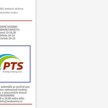
ciální webové stránce
nisového svazu
EDNÍ HODINY
SEKRETARIÁTU
terý 13-16,30
Středa 10-14
tvrtek 10-13
 sekretáře je možné pro
imo vyhrazené hodiny
ky v pracovních dnech
(601026050)
0 a 16,00 nebo přes
 info@webtenis.cz