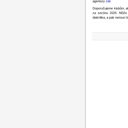
agentury
zde
Doporučujeme klubům, ab
za sezónu 2025. Může s
diakritika, a pak nemusí