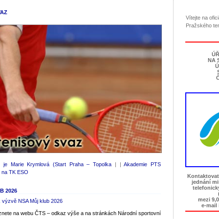
VAZ
Vítejte na ofi
Pražského te
ÚŘ
NA 
Ú
Č
e je Marie Krymlová (Start Praha – Topolka
| |
Akademie PTS
a na TK ESO
Kontaktovat
jednání m
telefonic
B 2026
mezi 9,0
k výzvě NSA Můj klub 2026
e-mail
znete na webu ČTS – odkaz výše a na stránkách Národní sportovní