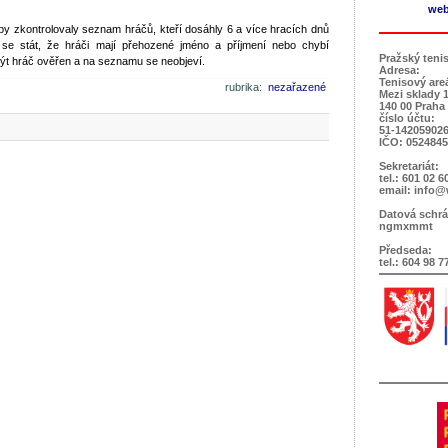
web
y zkontrolovaly seznam hráčů, kteří dosáhly 6 a více hracích dnů
e stát, že hráči mají přehozené jméno a příjmení nebo chybí
Pražský teni
 být hráč ověřen a na seznamu se neobjeví.
Adresa:
Tenisový are
rubrika:
nezařazené
Mezi sklady 
140 00 Praha
číslo účtu:
51-142059026
IČO: 052484
Sekretariát:
tel.: 601 02 6
email: info@
Datová schrá
ngmxmmt
Předseda:
tel.: 604 98 7