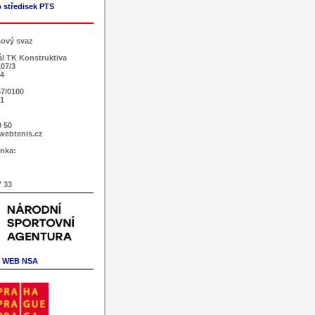
 středisek PTS
sový svaz
ál TK Konstruktiva
107/3
 4
7/0100
51
0 50
webtenis.cz
nka:
7 33
WEB NSA