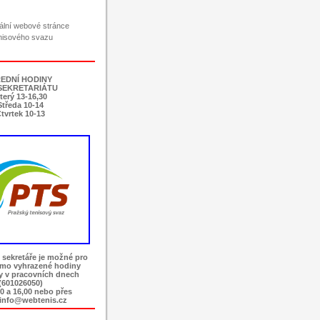
ciální webové stránce
nisového svazu
EDNÍ HODINY
SEKRETARIÁTU
terý 13-16,30
Středa 10-14
tvrtek 10-13
 sekretáře je možné pro
imo vyhrazené hodiny
ky v pracovních dnech
(601026050)
0 a 16,00 nebo přes
 info@webtenis.cz