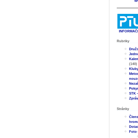
W
INFORMAČN
Rubriky
Druž
Jedno
Kale
(140)
Klub
Metod
nouz
Neza
Poky
STK –
Zpráv
Stránky
Člens
hrom
Dotac
Foto 