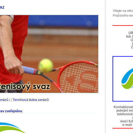
VAZ
Vítejte na ofi
Pražského te
ÚŘ
NA 
Ú
Č
eniorů
| |
Termínová listina seniorů
Kontaktovat
jednání m
tev zveřejněno
telefonic
mezi 9,0
e-mail