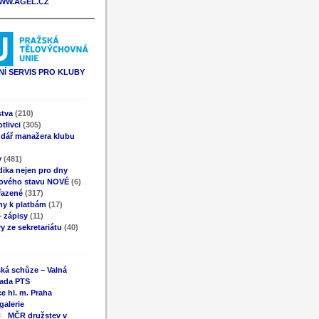
WW.AGEL.CZ
Í SERVIS PRO KLUBY
stva
(210)
tlivci
(305)
ndář manažera klubu
y
(481)
ika nejen pro dny
ového stavu NOVÉ
(6)
řazené
(317)
ny k platbám
(17)
 zápisy
(11)
y ze sekretariátu
(40)
ká schůze – Valná
ada PTS
e hl. m. Praha
galerie
MČR družstev v