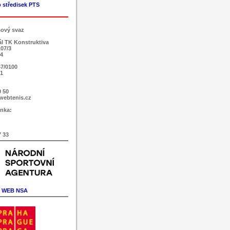
 středisek PTS
sový svaz
ál TK Konstruktiva
107/3
 4
7/0100
51
0 50
webtenis.cz
nka:
7 33
WEB NSA