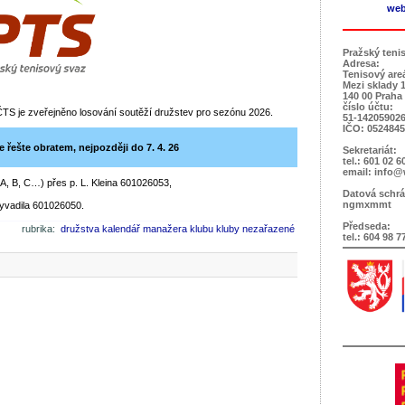
web
Pražský teni
Adresa:
Tenisový are
Mezi sklady 
140 00 Praha
číslo účtu:
TS je zveřejněno losování soutěží družstev pro sezónu 2026.
51-142059026
IČO: 052484
 řešte obratem, nejpozději do 7. 4. 26
Sekretariát:
tel.: 601 02 6
email: info@
(A, B, C…) přes p. L. Kleina 601026053,
Datová schrá
ngmxmmt
Vyvadila 601026050.
Předseda:
rubrika:
družstva
kalendář manažera klubu
kluby
nezařazené
tel.: 604 98 7