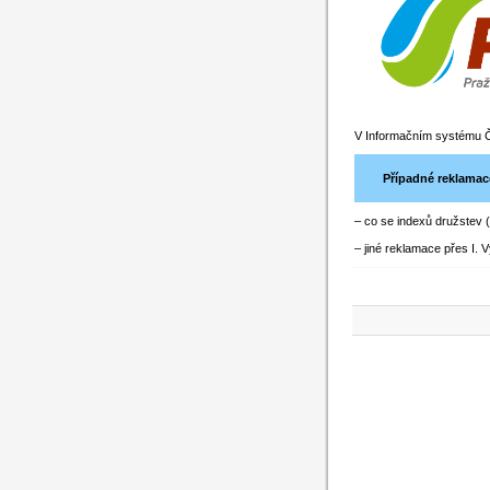
V Informačním systému Č
Případné reklamace
– co se indexů družstev 
– jiné reklamace přes I. 