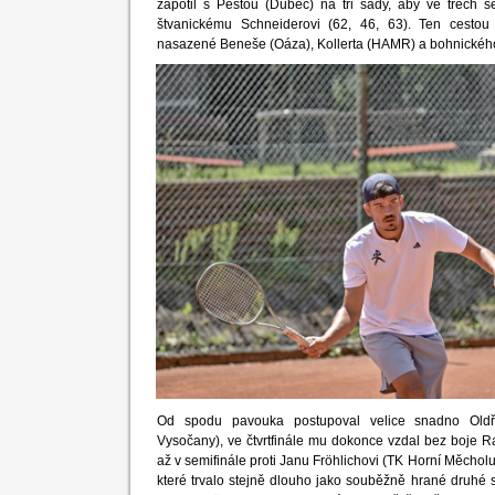
zapotil s Peštou (Dubeč) na tři sady, aby ve třech s
štvanickému Schneiderovi (62, 46, 63). Ten cestou 
nasazené Beneše (Oáza), Kollerta (HAMR) a bohnického 
Od spodu pavouka postupoval velice snadno Oldř
Vysočany), ve čtvrtfinále mu dokonce vzdal bez boje R
až v semifinále proti Janu Fröhlichovi (TK Horní Měcholupy
které trvalo stejně dlouho jako souběžně hrané druhé s