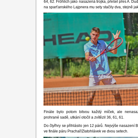
64, 62. Fröhlich jako nasazená trojka, přešel přes A. Dud
na sparťanského Lajpnera mu sety stačily dva, stejně j
Finále bylo potom bitvou každý míček, ale nenasa
prohrané sadě, utkání otočil a zvítězil 36, 61, 61.
Do čtyřhry se přihlásilo jen 12 párů. Nejvýše nasazení B
ve finále páru Prachař/Zlatohlávek ve dvou setech.