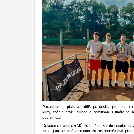
Počasí turnaji přálo až příliš, po deštích před turnaj
kurty, začalo pražit slunce a semifinále i finále se 
podmínkách.
Děkujeme starostovi MČ Praha 4 za záštitu i osobní náv
za organizaci a účastníkům za bezproblémový prů