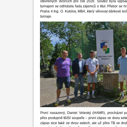
otevřených dvorcích pro rok 2026. Soutěž byla vypsá
turnajem se odhlásila řada zájemců o titul. Přebor se hr
Praha 4 Ing. O. Kubína, MBA, který věnoval dárkové koš
turnaje.
První nasazený, Daniel Voleský (HAMR), procházel 
přes postupně těžší soupeře – první zápas ve dvou sete
zápas sice také ve dvou setech, ale už přes TB ve druh