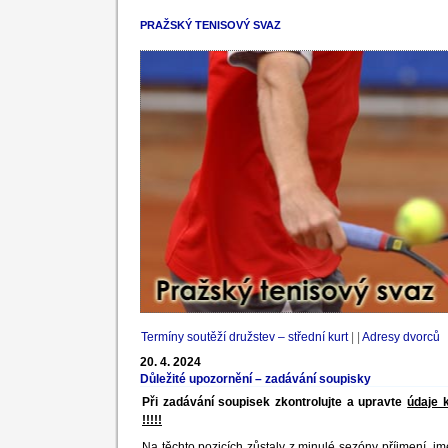
PRAŽSKÝ TENISOVÝ SVAZ
Termíny soutěží družstev – střední kurt
| |
Adresy dvorců
20. 4. 2024
Důležité upozornění – zadávání soupisky
Při zadávání soupisek zkontrolujte a upravte
údaje 
!!!!!
Na těchto pozicích zůstaly z minulé sezóny příjmení, jmé