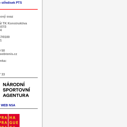
 středisek PTS
sový svaz
ál TK Konstruktiva
107/3
 4
7/0100
51
0 50
webtenis.cz
nka:
7 33
WEB NSA