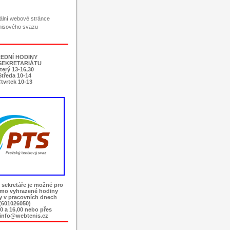
ciální webové stránce
nisového svazu
EDNÍ HODINY
SEKRETARIÁTU
terý 13-16,30
Středa 10-14
tvrtek 10-13
 sekretáře je možné pro
imo vyhrazené hodiny
ky v pracovních dnech
(601026050)
0 a 16,00 nebo přes
 info@webtenis.cz