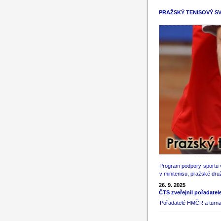
PRAŽSKÝ TENISOVÝ S
Program podpory sportu v
v minitenisu, pražské dru
26. 9. 2025
ČTS zveřejnil pořadatel
Pořadatelé HMČR a turnaj