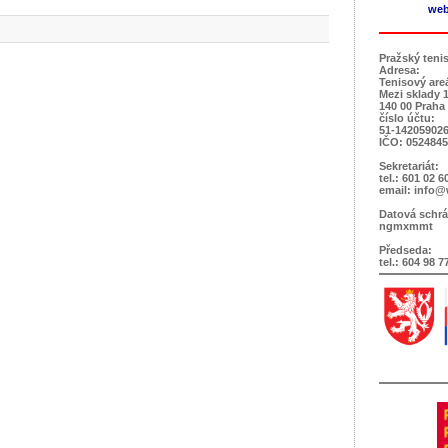
web
Pražský teni
Adresa:
Tenisový are
Mezi sklady 
140 00 Praha
číslo účtu:
51-142059026
IČO: 052484
Sekretariát:
tel.: 601 02 6
email: info@
Datová schrá
ngmxmmt
Předseda:
tel.: 604 98 7