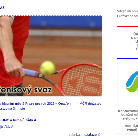
VAZ
Vítejte na ofi
Pražského te
ÚŘ
NA 
Ú
Č
 hlavním městě Praze pro rok 2026 – Opatření I.
| |
MČR družstev
žstvo na 3. místě
Kontaktovat
jednání m
telefonic
e HMČ a turnajů třídy A
mezi 9,0
ů třídy A
e-mail
rubrika:
nezařazené