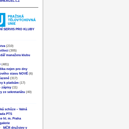
WW.AGEL.CZ
Í SERVIS PRO KLUBY
stva
(210)
tlivci
(305)
ndář manažera klubu
y
(481)
ika nejen pro dny
ového stavu NOVÉ
(6)
řazené
(317)
ny k platbám
(17)
 zápisy
(11)
y ze sekretariátu
(40)
ká schůze – Valná
ada PTS
e hl. m. Praha
galerie
MČR družstev v