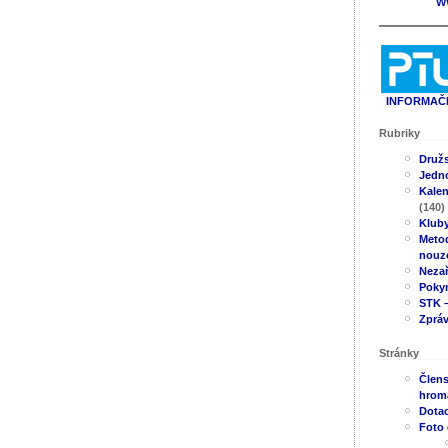
W
INFORMAČN
Rubriky
Druž
Jedno
Kale
(140)
Klub
Metod
nouz
Neza
Poky
STK –
Zpráv
Stránky
Člens
hrom
Dotac
Foto 