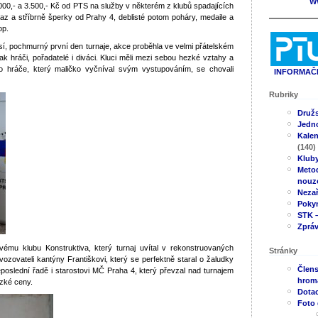
W
000,- a 3.500,- Kč od PTS na služby v některém z klubů spadajících
z a stříbrně šperky od Prahy 4, deblisté potom poháry, medaile a
op.
í, pochmurný první den turnaje, akce proběhla ve velmi přátelském
ak hráči, pořadatelé i diváci. Kluci měli mezi sebou hezké vztahy a
o hráče, který maličko vyčníval svým vystupováním, se chovali
INFORMAČN
Rubriky
Druž
Jedno
Kale
(140)
Klub
Metod
nouz
Neza
Poky
STK –
Zpráv
vému klubu Konstruktiva, který turnaj uvítal v rekonstruovaných
Stránky
vozovateli kantýny Františkovi, který se perfektně staral o žaludky
Člens
poslední řadě i starostovi MČ Praha 4, který převzal nad turnajem
hrom
ezké ceny.
Dotac
Foto 