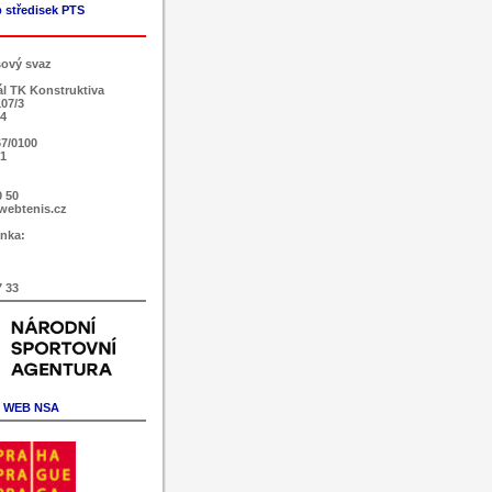
 středisek PTS
sový svaz
ál TK Konstruktiva
107/3
 4
7/0100
51
0 50
webtenis.cz
nka:
7 33
WEB NSA