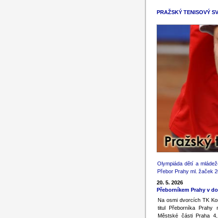
PRAŽSKÝ TENISOVÝ S
Olympiáda dětí a mládež
Přebor Prahy ml. žaček 
20. 5. 2026
Přeborníkem Prahy v do
Na osmi dvorcích TK Kon
titul Přeborníka Prahy
Městské části Praha 4,