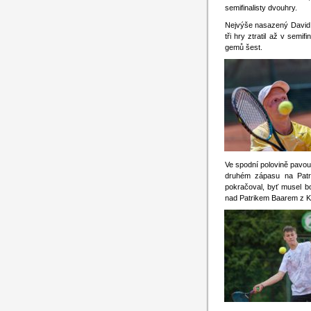
semifinalisty dvouhry.
Nejvýše nasazený David B
tři hry ztratil až v semi
gemů šest.
Ve spodní polovině pavou
druhém zápasu na Patri
pokračoval, byť musel bo
nad Patrikem Baarem z K