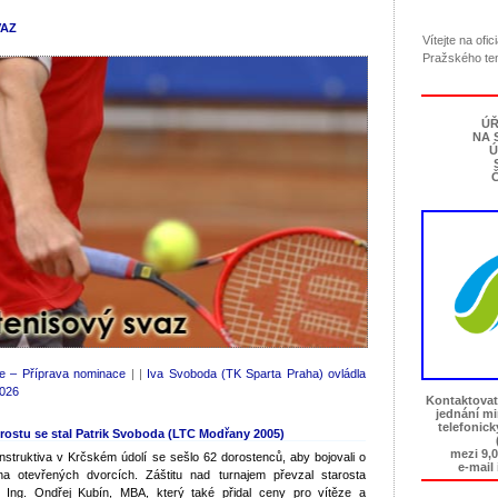
VAZ
Vítejte na ofi
Pražského te
ÚŘ
NA 
Ú
Č
e – Příprava nominace
| |
Iva Svoboda (TK Sparta Praha) ovládla
2026
Kontaktovat
jednání m
telefonic
rostu se stal Patrik Svoboda (LTC Modřany 2005)
mezi 9,0
struktiva v Krčském údolí se sešlo 62 dorostenců, aby bojovali o
e-mail
 na otevřených dvorcích. Záštitu nad turnajem převzal starosta
 Ing. Ondřej Kubín, MBA, který také přidal ceny pro vítěze a