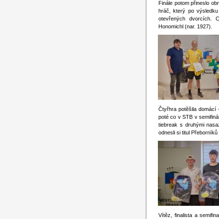
Finále potom přineslo o
hráč, který po výsledk
otevřených dvorcích. Ce
Honomichl (nar. 1927).
Čtyřhra potěšila domácí
poté co v STB v semifiná
tiebreak s druhými nas
odnesli si titul Přeborník
Vítěz, finalista a semif