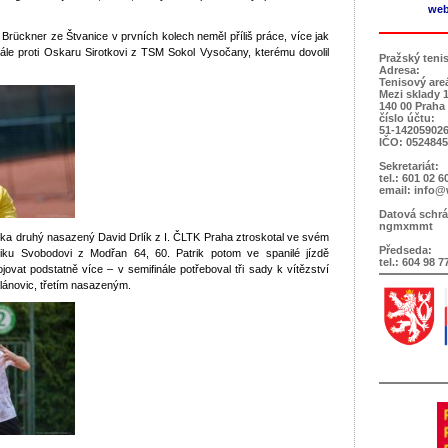
web
rückner ze Štvanice v prvních kolech neměl příliš práce, více jak
finále proti Oskaru Sirotkovi z TSM Sokol Vysočany, kterému dovolil
Pražský teni
Adresa:
Tenisový are
Mezi sklady 
140 00 Praha
číslo účtu:
51-142059026
IČO: 052484
Sekretariát:
tel.: 601 02 6
email: info@
Datová schrá
ngmxmmt
ka druhý nasazený David Drlík z I. ČLTK Praha ztroskotal ve svém
Předseda:
ku Svobodovi z Modřan 64, 60. Patrik potom ve spanilé jízdě
tel.: 604 98 7
jovat podstatně více – v semifinále potřeboval tři sady k vítězství
lánovic, třetím nasazeným.