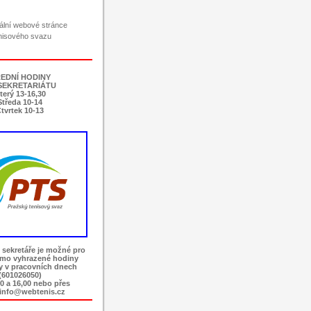
ciální webové stránce
nisového svazu
EDNÍ HODINY
SEKRETARIÁTU
terý 13-16,30
Středa 10-14
tvrtek 10-13
 sekretáře je možné pro
imo vyhrazené hodiny
ky v pracovních dnech
(601026050)
0 a 16,00 nebo přes
 info@webtenis.cz