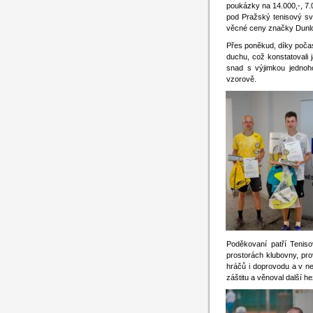
poukázky na 14.000,-, 7.
pod Pražský tenisový sva
věcné ceny značky Dunl
Přes poněkud, díky počas
duchu, což konstatovali j
snad s výjimkou jednoh
vzorově.
Poděkovaní patří Teniso
prostorách klubovny, pro
hráčů i doprovodu a v ne
záštitu a věnoval další h