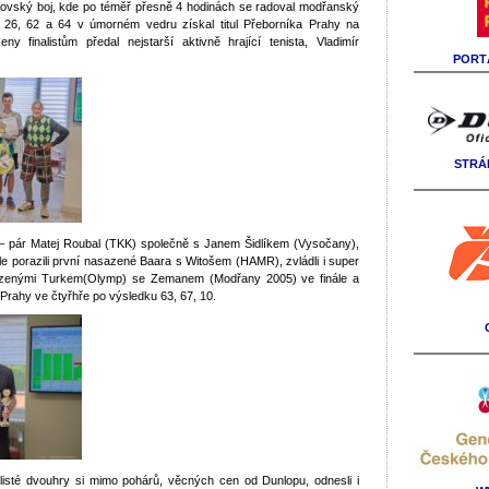
brovský boj, kde po téměř přesně 4 hodinách se radoval modřanský
u 26, 62 a 64 v úmorném vedru získal titul Přeborníka Prahy na
ny finalistům předal nejstarší aktivně hrající tenista, Vladimír
PORTÁ
STRÁ
 – pár Matej Roubal (TKK) společně s Janem Šidlíkem (Vysočany),
le porazili první nasazené Baara s Witošem (HAMR), zvládli i super
azenými Turkem(Olymp) se Zemanem (Modřany 2005) ve finále a
ů Prahy ve čtyřhře po výsledku 63, 67, 10.
inalisté dvouhry si mimo pohárů, věcných cen od Dunlopu, odnesli i