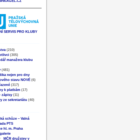
WW.AGEL.CZ
Í SERVIS PRO KLUBY
stva
(210)
tlivci
(305)
ndář manažera klubu
y
(481)
ika nejen pro dny
ového stavu NOVÉ
(6)
řazené
(317)
ny k platbám
(17)
 zápisy
(11)
y ze sekretariátu
(40)
ká schůze – Valná
ada PTS
e hl. m. Praha
galerie
MČR družstev v