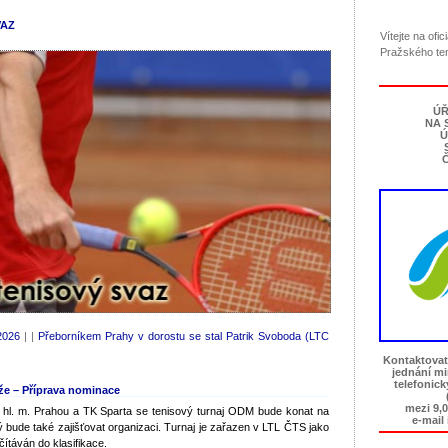
VAZ
Vítejte na ofi
Pražského te
ÚŘ
NA 
Ú
Č
2026
| |
Přeborníkem Prahy v dorostu se stal Patrik Svoboda (LTC
Kontaktovat
jednání m
telefonic
že – Příprava nominace
mezi 9,0
hl. m. Prahou a TK Sparta se tenisový turnaj ODM bude konat na
e-mail
ý bude také zajišťovat organizaci. Turnaj je zařazen v LTL ČTS jako
čítáván do klasifikace.