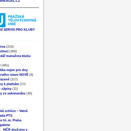
WW.AGEL.CZ
Í SERVIS PRO KLUBY
stva
(210)
tlivci
(305)
ndář manažera klubu
y
(481)
ika nejen pro dny
ového stavu NOVÉ
(6)
řazené
(317)
ny k platbám
(17)
 zápisy
(11)
y ze sekretariátu
(40)
ká schůze – Valná
ada PTS
e hl. m. Praha
galerie
MČR družstev v