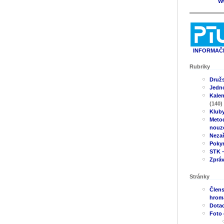
W
INFORMAČN
Rubriky
Druž
Jedno
Kale
(140)
Klub
Metod
nouz
Neza
Poky
STK –
Zpráv
Stránky
Člens
hrom
Dotac
Foto 