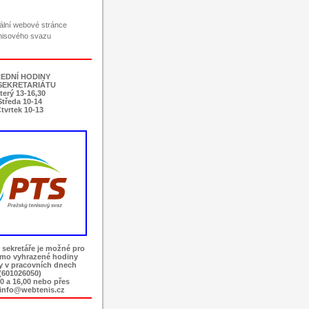
ciální webové stránce
nisového svazu
EDNÍ HODINY
SEKRETARIÁTU
terý 13-16,30
Středa 10-14
tvrtek 10-13
 sekretáře je možné pro
imo vyhrazené hodiny
ky v pracovních dnech
(601026050)
0 a 16,00 nebo přes
 info@webtenis.cz