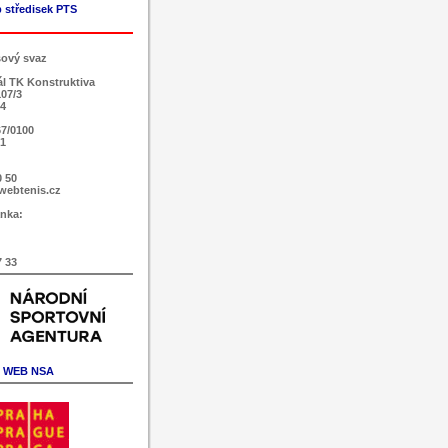
 středisek PTS
sový svaz
ál TK Konstruktiva
107/3
 4
7/0100
51
0 50
webtenis.cz
nka:
7 33
WEB NSA