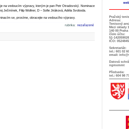
web
 je na vedoucím výpravy, kterým je pan Petr Otradovský. Nominace
j Ječmínek, Filip Wollner, D – Sofie Jiráková, Adéla Svoboda.
Pražský teni
minacím se, prosíme, obracejte na vedoucího výpravy.
Adresa:
Tenisový are
rubrika:
nezařazené
Mezi sklady 
140 00 Praha
číslo účtu:
51-142059026
IČO: 052484
Sekretariát:
tel.: 601 02 6
email: info@
Datová schrá
ngmxmmt
Předseda:
tel.: 604 98 7