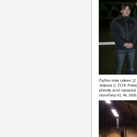
Čtyřhru hrálo celkem 12 
Jiráková (I. ČLTK Praha
přehrály první nasazený
(Vysočany) 61, 46, 10(9)