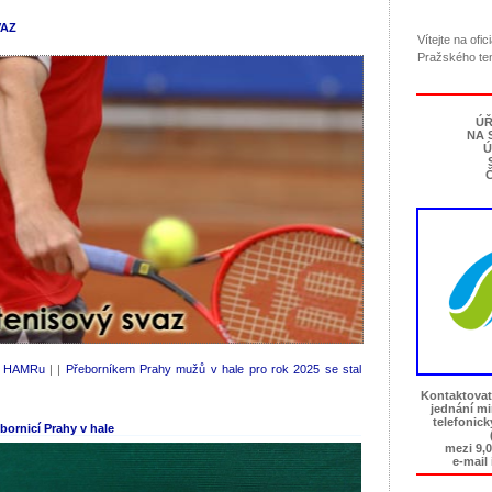
VAZ
Vítejte na ofi
Pražského te
ÚŘ
NA 
Ú
Č
a HAMRu
| |
Přeborníkem Prahy mužů v hale pro rok 2025 se stal
Kontaktovat
jednání m
telefonic
ornicí Prahy v hale
mezi 9,0
e-mail