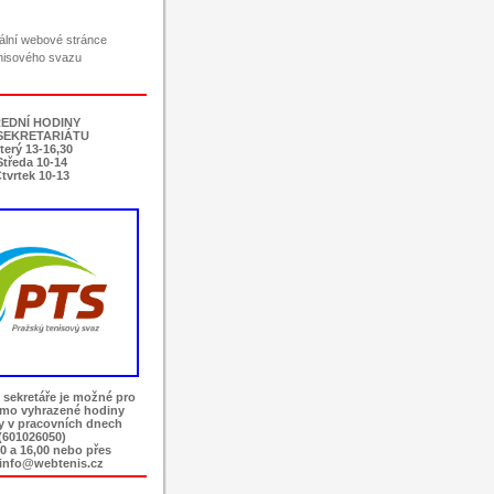
ciální webové stránce
nisového svazu
EDNÍ HODINY
SEKRETARIÁTU
terý 13-16,30
Středa 10-14
tvrtek 10-13
 sekretáře je možné pro
imo vyhrazené hodiny
ky v pracovních dnech
(601026050)
0 a 16,00 nebo přes
 info@webtenis.cz