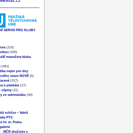
WW.AGEL.CZ
Í SERVIS PRO KLUBY
stva
(210)
tlivci
(305)
ndář manažera klubu
y
(481)
ika nejen pro dny
ového stavu NOVÉ
(6)
řazené
(317)
ny k platbám
(17)
 zápisy
(11)
y ze sekretariátu
(40)
ká schůze – Valná
ada PTS
e hl. m. Praha
galerie
MČR družstev v