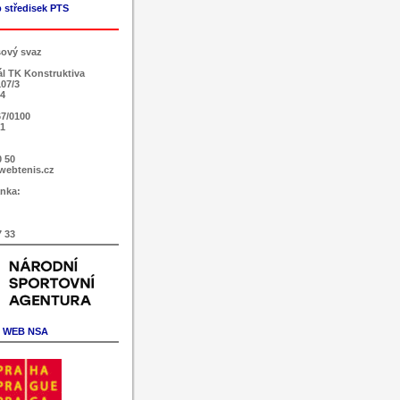
 středisek PTS
sový svaz
ál TK Konstruktiva
107/3
 4
7/0100
51
0 50
webtenis.cz
nka:
7 33
WEB NSA