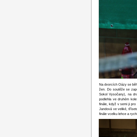
Na dvorcích Oázy se běh
žen. Do soutěže se zapo
Sokol Vysočany), na dr
podlehla ve druhém kol
finále, když v semi ji pr
Jandová ve veliké, třís
finále vcelku lehce a ryc