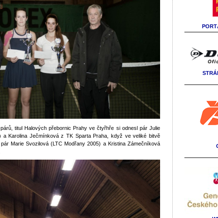
PORTÁ
STRÁ
párů, titul Halových přebornic Prahy ve čtyřhře si odnesl pár Julie
) a Karolina Ječmínková z TK Sparta Praha, když ve veliké bitvě
 pár Marie Svozilová (LTC Modřany 2005) a Kristina Zámečníková
.