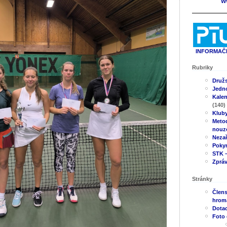
W
INFORMAČN
Rubriky
Druž
Jedno
Kale
(140)
Klub
Metod
nouz
Neza
Poky
STK –
Zpráv
Stránky
Člens
hrom
Dotac
Foto 