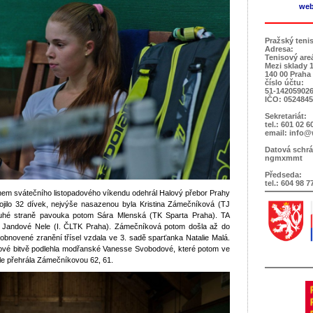
web
Pražský teni
Adresa:
Tenisový are
Mezi sklady 
140 00 Praha
číslo účtu:
51-142059026
IČO: 052484
Sekretariát:
tel.: 601 02 6
email: info@
Datová schrá
ngmxmmt
Předseda:
tel.: 604 98 7
em svátečního listopadového víkendu odehrál Halový přebor Prahy
jilo 32 dívek, nejvýše nasazenou byla Kristina Zámečníková (TJ
uhé straně pavouka potom Sára Mlenská (TK Sparta Praha). TA
e Jandové Nele (I. ČLTK Praha). Zámečníková potom došla až do
o obnovené zranění třísel vzdala ve 3. sadě sparťanka Natalie Malá.
etové bitvě podlehla modřanské Vanesse Svobodové, které potom ve
hle přehrála Zámečníkovou 62, 61.