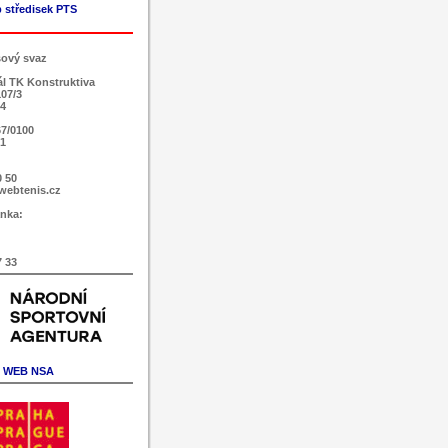
 středisek PTS
sový svaz
ál TK Konstruktiva
107/3
 4
7/0100
51
0 50
webtenis.cz
nka:
7 33
WEB NSA