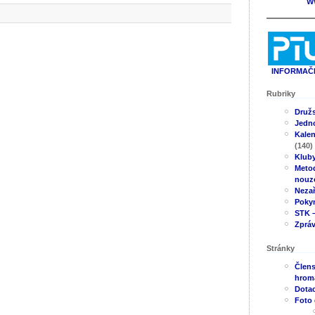
W
INFORMAČN
Rubriky
Druž
Jedno
Kale
(140)
Klub
Metod
nouz
Neza
Poky
STK –
Zpráv
Stránky
Člens
hrom
Dotac
Foto 