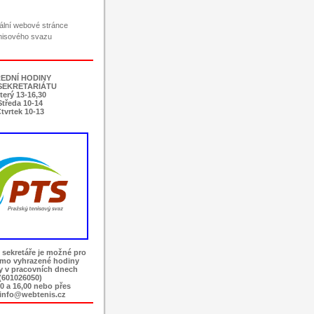
ciální webové stránce
nisového svazu
EDNÍ HODINY
SEKRETARIÁTU
terý 13-16,30
Středa 10-14
tvrtek 10-13
 sekretáře je možné pro
imo vyhrazené hodiny
ky v pracovních dnech
(601026050)
0 a 16,00 nebo přes
 info@webtenis.cz