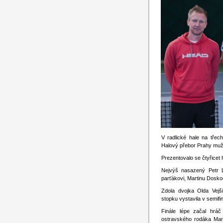
V radlické hale na třec
Halový přebor Prahy muž
Prezentovalo se čtyřicet 
Nejvýš nasazený Petr L
parťákovi, Martinu Doskoč
Zdola dvojka Olda Vejš
stopku vystavila v semif
Finále lépe začal hrá
ostravského rodáka Mart