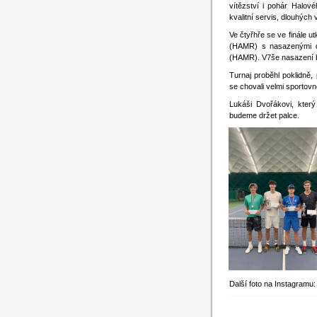
vítězství i pohár Halov
kvalitní servis, dlouhých
Ve čtyřhře se ve finále 
(HAMR) s nasazenými d
(HAMR). V7še nasazení byl
Turnaj proběhl poklidně,
se chovali velmi sportov
Lukáši Dvořákovi, který
budeme držet palce.
Další foto na Instagram