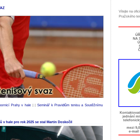
VAZ
Vítejte na ofi
Pražského te
ÚŘ
NA 
Ú
Č
ornicí Prahy v hale
| |
Seminář k Pravidlům tenisu a Soutěžnímu
Kontaktovat
jednání m
telefonic
v hale pro rok 2025 se stal Martin Doskočil
mezi 9,0
e-mail