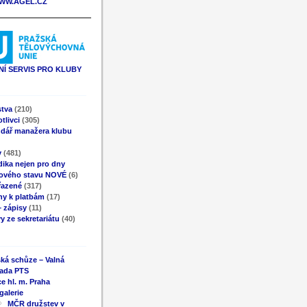
WW.AGEL.CZ
Í SERVIS PRO KLUBY
stva
(210)
tlivci
(305)
ndář manažera klubu
y
(481)
ika nejen pro dny
ového stavu NOVÉ
(6)
řazené
(317)
ny k platbám
(17)
 zápisy
(11)
y ze sekretariátu
(40)
ká schůze – Valná
ada PTS
e hl. m. Praha
galerie
MČR družstev v