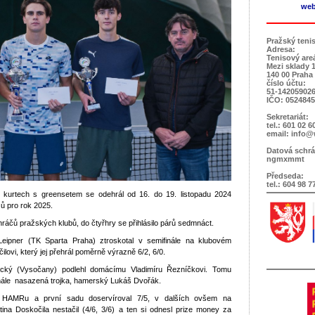
web
Pražský teni
Adresa:
Tenisový are
Mezi sklady 
140 00 Praha
číslo účtu:
51-142059026
IČO: 052484
Sekretariát:
tel.: 601 02 6
email: info@
Datová schrá
ngmxmmt
Předseda:
tel.: 604 98 7
h kurtech s greensetem se odehrál od 16. do 19. listopadu 2024
ů pro rok 2025.
hráčů pražských klubů, do čtyřhry se přihlásilo párů sedmnáct.
eipner (TK Sparta Praha) ztroskotal v semifinále na klubovém
ilovi, který jej přehrál poměrně výrazně 6/2, 6/0.
ický (Vysočany) podlehl domácímu Vladimíru Řezníčkovi. Tomu
inále nasazená trojka, hamerský Lukáš Dvořák.
č HAMRu a první sadu doservíroval 7/5, v dalších ovšem na
ina Doskočila nestačil (4/6, 3/6) a ten si odnesl prize money za