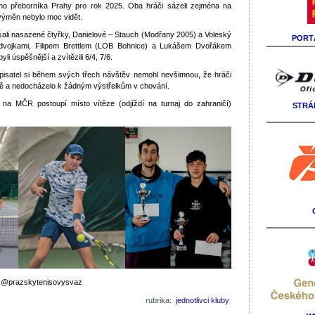
ého přeborníka Prahy pro rok 2025. Oba hráči sázeli zejména na
 výměn nebylo moc vidět.
utkali nasazené čtyřky, Danielové – Stauch (Modřany 2005) a Voleský
PORTÁ
vojkami, Filipem Brettlem (LOB Bohnice) a Lukášem Dvořákem
i úspěšnější a zvítězili 6/4, 7/6.
 pisatel si během svých třech návštěv nemohl nevšimnou, že hráči
ně a nedocházelo k žádným výstřelkům v chování.
 na MČR postoupí místo vítěze (odjíždí na turnaj do zahraničí)
STRÁ
u: @prazskytenisovysvaz
rubrika:
jednotlivci
kluby